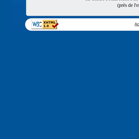
(près de l'
Il y aura un tournoi spécifique pour les écoliers, non me
championnats départementaux scolaires.
Ac
LE CHAMPIONNAT DU JURA "Jeunes". LES
Le Championnat du Jura individuel "Jeunes" aura lieu 
à Arbois.
Il y aura 5 rondes de 50mn+10sec/cp, La première étant
avant le dimanche 11 janvier. Le droit d'inscription est 
Tous les joueurs et joueuses, même débutant(e)s, y sont 
14 titres de Championne et Champion du Jura seront déce
Merci de nous faire savoir le plus vite possible si vous 