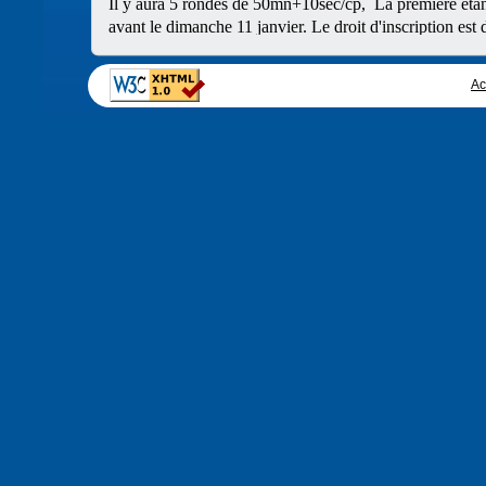
Il y aura 5 rondes de 50mn+10sec/cp, La première étant
avant le dimanche 11 janvier. Le droit d'inscription est 
14 titres de Championne et Champion du Jura seront déce
Ac
Merci de nous faire savoir le plus vite possible si vous 
Et si oui, de quelle possibilité de transport supplémenta
accompagnés.
Tous les joueurs et joueuses, même débutant(e)s, y sont 
ECHECS PENDANT LES VACANCES DE NOE
Il y aura école d'échecs normalement le samedi 20 déce
Pendant les vacances, il y aura accueil des enfants et 
de 14h30 à 17h30.
Les mercredis 24 décembre et 31 décembre, il y aura a