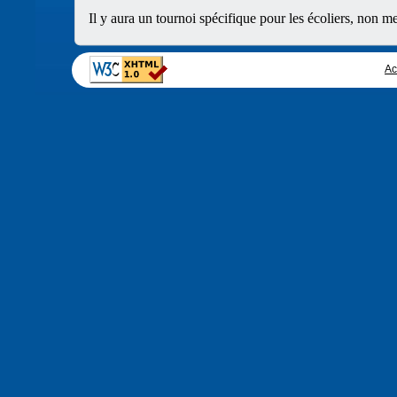
Il y aura un tournoi spécifique pour les écoliers, non me
championnats départementaux scolaires.
Ac
ECHECS PENDANT LES VACANCES DE NOE
Il y aura école d'échecs normalement le samedi 20 déce
Pendant les vacances, il y aura accueil des enfants et 
de 14h30 à 17h30.
Les mercredis 24 décembre et 31 décembre, il y aura a
Réservation par téléphone ou mail à André DENIS, 06
A l
19, rue Fontain
A compter du mercredi 7 janvier, nous devrions avoir ré
Pavigny. Nous confirmerons par mail, fin décembre.